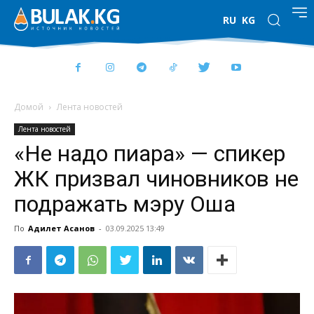
RU
KG
Домой
Лента новостей
Лента новостей
«Не надо пиара» — спикер
ЖК призвал чиновников не
подражать мэру Оша
По
Адилет Асанов
-
03.09.2025 13:49