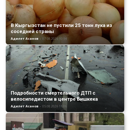
В Кыргызстан не пустили 25 тонн лука из
соседней страны
Адилет Асанов
-
07.08.2026 10:14
Подробности смертельного ДТП с
велосипедистом в центре Бишкека
Адилет Асанов
-
05.08.2026 11:06