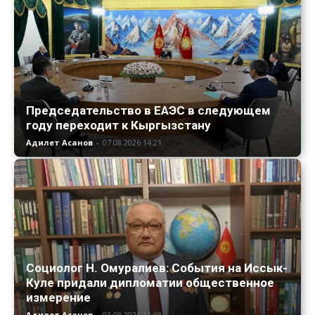
Председательство в ЕАЭС в следующем
году переходит к Кыргызстану
Адилет Асанов
-
07.08.2026 14:21
Социолог Н. Омуралиев: События на Иссык-
Куле придали дипломатии общественное
измерение
Адилет Асанов
-
03.08.2026 11:58