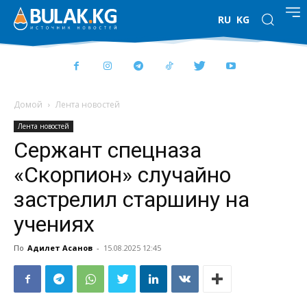
RU
KG
Домой
Лента новостей
Лента новостей
Сержант спецназа
«Скорпион» случайно
застрелил старшину на
учениях
По
Адилет Асанов
-
15.08.2025 12:45