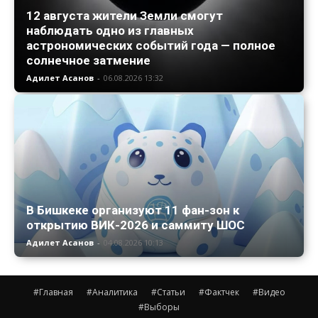
12 августа жители Земли смогут
наблюдать одно из главных
астрономических событий года — полное
солнечное затмение
Адилет Асанов
-
06.08.2026 13:32
В Бишкеке организуют 11 фан-зон к
открытию ВИК-2026 и саммиту ШОС
Адилет Асанов
-
04.08.2026 10:13
#Главная
#Аналитика
#Статьи
#Фактчек
#Видео
#Выборы