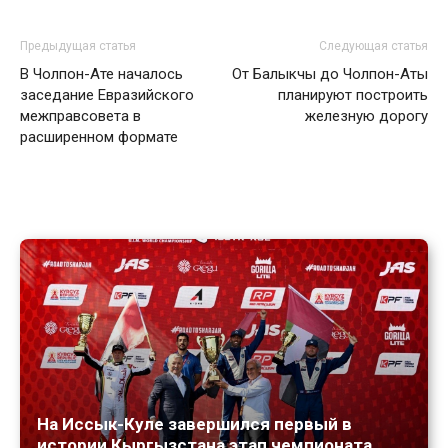
Предыдущая статья
Следующая статья
В Чолпон-Ате началось
От Балыкчы до Чолпон-Аты
заседание Евразийского
планируют построить
межправсовета в
железную дорогу
расширенном формате
На Иссык-Куле завершился первый в
истории Кыргызстана этап чемпионата