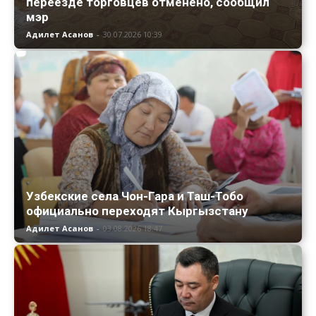
переезде торговцев отменено, сообщил
мэр
Адилет Асанов
-
30.07.2026 10:39
Узбекские села Чон-Гара и Таш-Тобо
официально переходят Кыргызстану
Адилет Асанов
-
03.08.2026 18:47