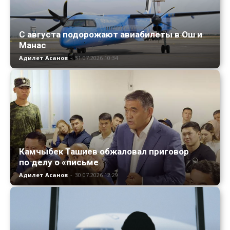
С августа подорожают авиабилеты в Ош и
Манас
Адилет Асанов
-
31.07.2026 10:34
Камчыбек Ташиев обжаловал приговор
по делу о «письме
Адилет Асанов
-
30.07.2026 12:29