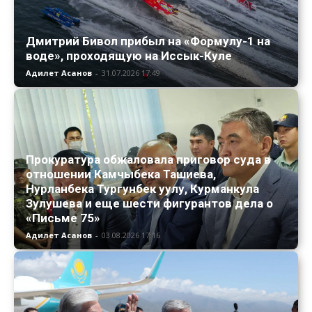
Дмитрий Бивол прибыл на «Формулу-1 на
воде», проходящую на Иссык-Куле
Адилет Асанов
-
31.07.2026 17:49
Прокуратура обжаловала приговор суда в
отношении Камчыбека Ташиева,
Нурланбека Тургунбек уулу, Курманкула
Зулушева и еще шести фигурантов дела о
«Письме 75»
Адилет Асанов
-
03.08.2026 17:16