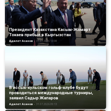
Президент Казахстана Касым-Жомарт
Токаев прибыл в Кыргызстан
Адилет Асанов
-
31.07.2026 13:08
В иссык-кульском гольф-клубе будут
проводиться международные турниры,
заявил Садыр Жапаров
Адилет Асанов
-
31.07.2026 09:13