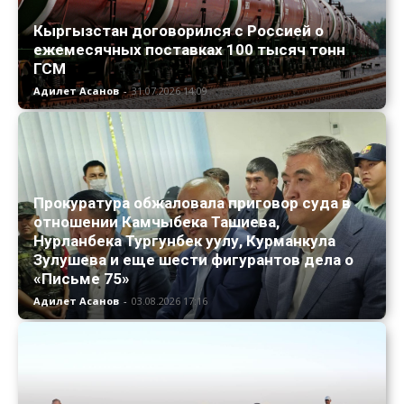
Кыргызстан договорился с Россией о
ежемесячных поставках 100 тысяч тонн
ГСМ
Адилет Асанов
-
31.07.2026 14:09
Прокуратура обжаловала приговор суда в
отношении Камчыбека Ташиева,
Нурланбека Тургунбек уулу, Курманкула
Зулушева и еще шести фигурантов дела о
«Письме 75»
Адилет Асанов
-
03.08.2026 17:16