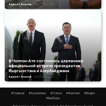
Адилет Асанов
-
30.07.2026 15:09
В Чолпон-Ате состоялась церемония
официальной встречи президентов
Кыргызстана и Азербайджана
Адилет Асанов
-
31.07.2026 12:01
#Главная
#Аналитика
#Статьи
#Фактчек
#Видео
#Выборы