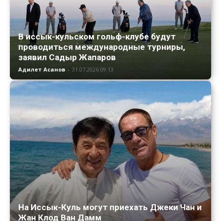
В иссык-кульском гольф-клубе будут
проводиться международные турниры,
заявил Садыр Жапаров
Адилет Асанов
-
31.07.2026 09:13
На Иссык-Куль могут приехать Джеки Чан и
Жан Клод Ван Дамм