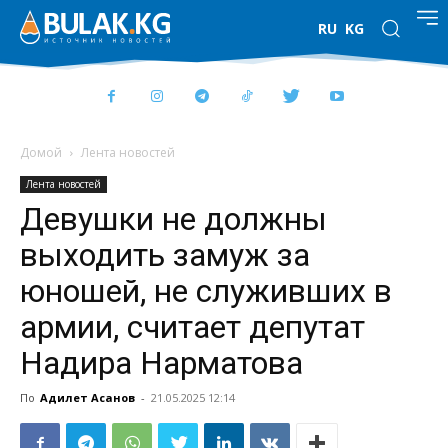
RU
KG
Домой
Лента новостей
Лента новостей
Девушки не должны
выходить замуж за
юношей, не служивших в
армии, считает депутат
Надира Нарматова
По
Адилет Асанов
-
21.05.2025 12:14