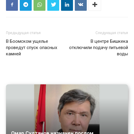
Предыдущая статья
Следующая статья
В Боомском ущелье
В центре Бишкека
проведут спуск опасных
отключили подачу питьевой
камней
воды
Омар Султанов назначен послом