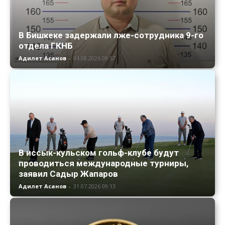
В Бишкеке задержали лже-сотрудника 9-го
отдела ГКНБ
Адилет Асанов
-
04.08.2026 09:57
В иссык-кульском гольф-клубе будут
проводиться международные турниры,
заявил Садыр Жапаров
Адилет Асанов
-
31.07.2026 09:13