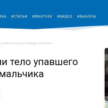
ИКА
#СТАТЬИ
#ФАКТЧЕК
#ВИДЕО
#ВЫБОРЫ
 упавшего в реку Ак-Бууру мальчика
и тело упавшего
 мальчика