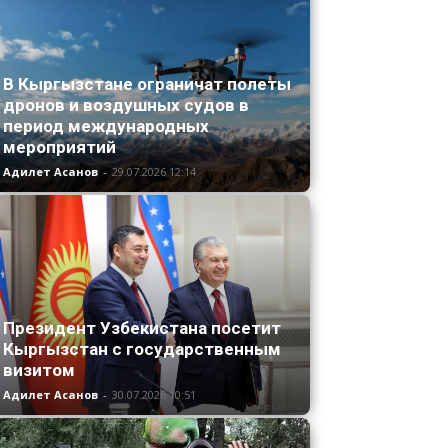
В Кыргызстане ограничат полеты
дронов и воздушных судов в
период международных
мероприятий
Адилет Асанов
-
29.07.2026 12:14
Президент Узбекистана посетит
Кыргызстан с государственным
визитом
Адилет Асанов
-
30.07.2026 10:51