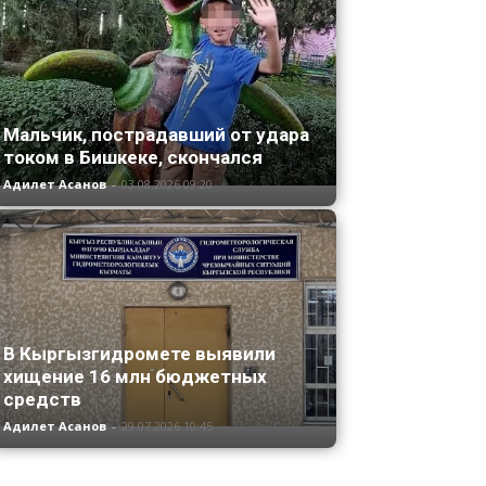
Мальчик, пострадавший от удара
током в Бишкеке, скончался
Адилет Асанов
-
03.08.2026 09:20
В Кыргызгидромете выявили
хищение 16 млн бюджетных
средств
Адилет Асанов
-
29.07.2026 10:45