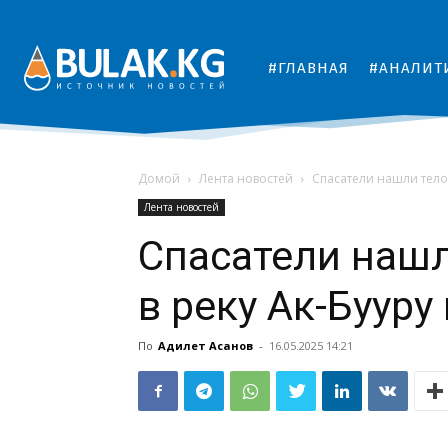
#ГЛАВНАЯ
#АНАЛИТ
Домой
Лента новостей
Спасатели нашли тело
Лента новостей
Спасатели нашл
в реку Ак-Бууру
По
Адилет Асанов
-
16.05.2025 14:21