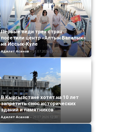
Первые леди трех стран
посетили центр «Алтын Балалык»
на Иссык-Куле
Адилет Асанов
-
31.07.2026 16:20
В Кыргызстане хотят на 10 лет
запретить снос исторических
зданий и памятников
Адилет Асанов
-
29.07.2026 12:30