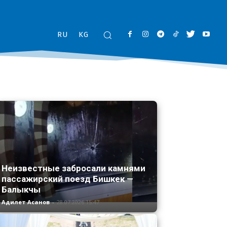
RU
KG
Неизвестные забросали камнями
пассажирский поезд Бишкек —
Балыкчы
Адилет Асанов
-
28.07.2026 15:47