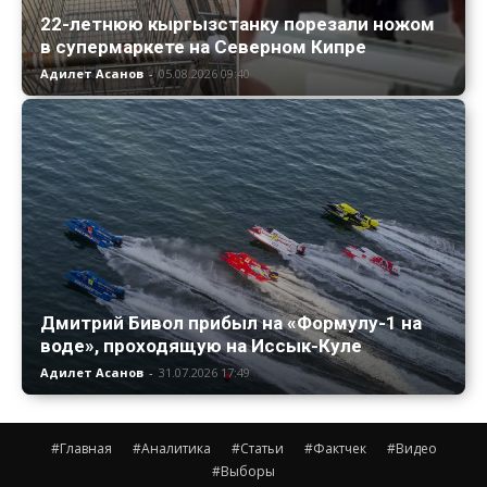
22-летнюю кыргызстанку порезали ножом
в супермаркете на Северном Кипре
Адилет Асанов
-
05.08.2026 09:40
Дмитрий Бивол прибыл на «Формулу-1 на
воде», проходящую на Иссык-Куле
Адилет Асанов
-
31.07.2026 17:49
#Главная
#Аналитика
#Статьи
#Фактчек
#Видео
#Выборы