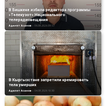
В Бишкеке избили редактора программы
«Телекузот» Национального
телерадиовещания
Адилет Асанов
-
06.08.2026 09:57
В Кыргызстане запретили кремировать
тела умерших
Адилет Асанов
-
04.08.2026 10:30