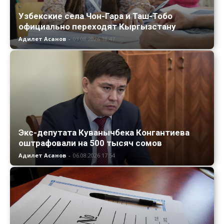
Узбекские села Чон-Гара и Таш-Тобо
официально переходят Кыргызстану
Адилет Асанов
-
03.08.2026 18:47
Экс-депутата Куванычбека Конгантиева
оштрафовали на 500 тысяч сомов
Адилет Асанов
-
06.08.2026 17:54