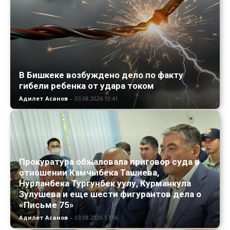
В Бишкеке возбуждено дело по факту
гибели ребенка от удара током
Адилет Асанов
-
03.08.2026 13:41
Прокуратура обжаловала приговор суда в
отношении Камчыбека Ташиева,
Нурланбека Тургунбек уулу, Курманкула
Зулушева и еще шести фигурантов дела о
«Письме 75»
Адилет Асанов
-
03.08.2026 17:16