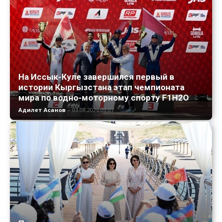
На Иссык-Куле завершился первый в
истории Кыргызстана этап чемпионата
мира по водно-моторному спорту F1H2O
Адилет Асанов
-
03.08.2026 09:07