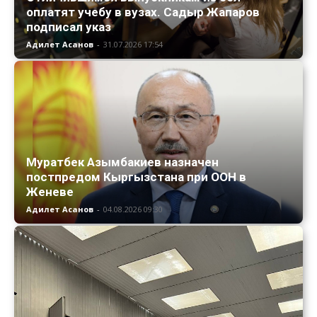
оплатят учебу в вузах. Садыр Жапаров
подписал указ
Адилет Асанов
-
31.07.2026 17:54
Муратбек Азымбакиев назначен
постпредом Кыргызстана при ООН в
Женеве
Адилет Асанов
-
04.08.2026 09:30