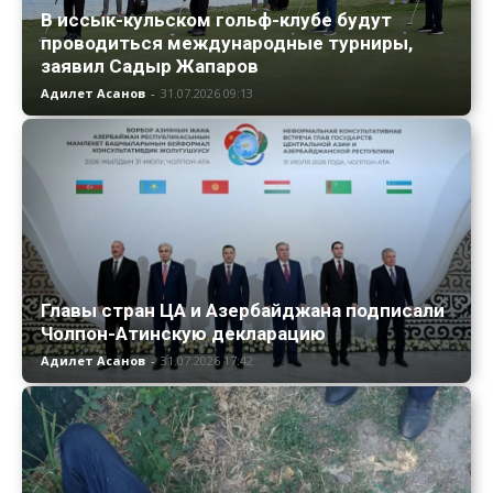
В иссык-кульском гольф-клубе будут
проводиться международные турниры,
заявил Садыр Жапаров
Адилет Асанов
-
31.07.2026 09:13
Главы стран ЦА и Азербайджана подписали
Чолпон-Атинскую декларацию
Адилет Асанов
-
31.07.2026 17:42