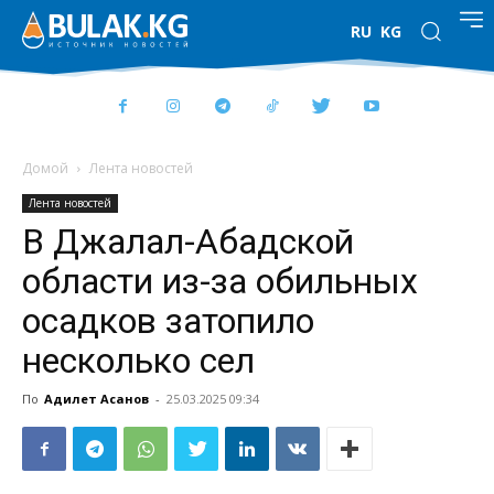
RU
KG
Домой
Лента новостей
Лента новостей
В Джалал-Абадской
области из-за обильных
осадков затопило
несколько сел
По
Адилет Асанов
-
25.03.2025 09:34