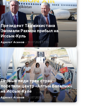
Президент Таджикистана
Эмомали Рахмон прибыл на
Иссык-Куль
Адилет Асанов
-
30.07.2026 17:55
Первые леди трех стран
посетили центр «Алтын Балалык»
на Иссык-Куле
Адилет Асанов
-
31.07.2026 16:20