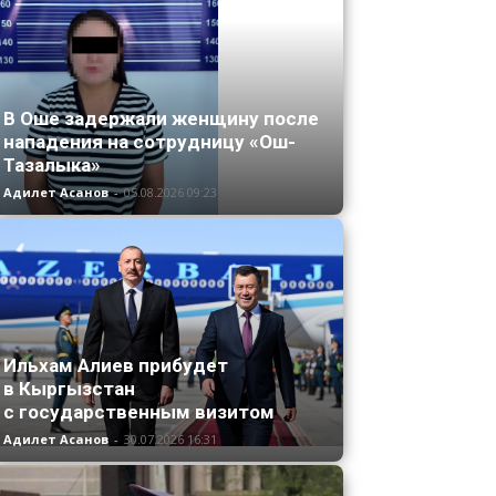
В Оше задержали женщину после
нападения на сотрудницу «Ош-
Тазалыка»
Адилет Асанов
-
05.08.2026 09:23
Ильхам Алиев прибудет
в Кыргызстан
с государственным визитом
Адилет Асанов
-
30.07.2026 16:31