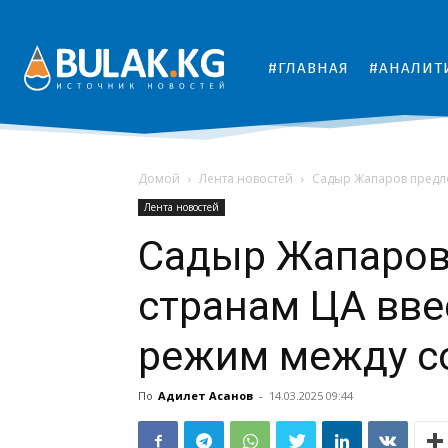
#ГЛАВНАЯ
#АНАЛИТ
Домой
Лента новостей
Садыр Жапаров предл
Лента новостей
Садыр Жапаров
странам ЦА вве
режим между с
По
Адилет Асанов
-
14.03.2025 09:44