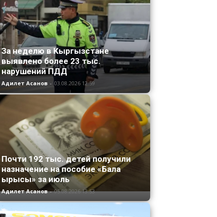
За неделю в Кыргызстане
выявлено более 23 тыс.
нарушений ПДД
Адилет Асанов
-
03.08.2026 12:59
Почти 192 тыс. детей получили
назначение на пособие «Бала
ырысы» за июль
Адилет Асанов
-
05.08.2026 13:53