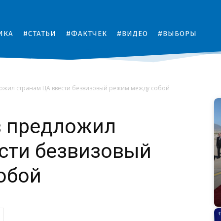
ИКА
#СТАТЬИ
#ФАКТЧЕК
#ВИДЕО
#ВЫБОРЫ
ожил странам ЦА ввести безвизовый режим между собой
 предложил
сти безвизовый
обой