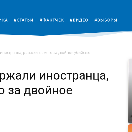
ИКА
#СТАТЬИ
#ФАКТЧЕК
#ВИДЕО
#ВЫБОРЫ
иностранца, разыскиваемого за двойное убийство
ржали иностранца,
о за двойное