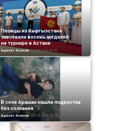
Пловцы из Кыргызстана
завоевали восемь медалей
на турнире в Астане
Адилет Асанов
-
06.08.2026 09:45
В селе Арашан нашли подростка
без сознания
Адилет Асанов
-
03.08.2026 10:12