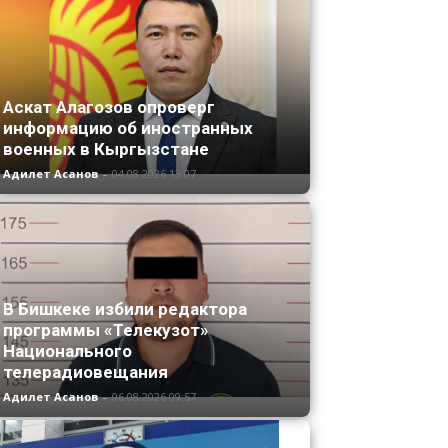
Аскат Алагозов опроверг
информацию об иностранных
военных в Кыргызстане
Адилет Асанов
-
04.08.2026 13:07
В Бишкеке избили редактора
программы «Телекузот»
Национального
телерадиовещания
Адилет Асанов
-
06.08.2026 09:57