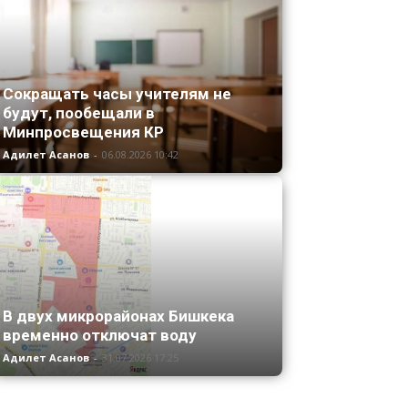
Сокращать часы учителям не
будут, пообещали в
Минпросвещения КР
Адилет Асанов
-
06.08.2026 10:42
В двух микрорайонах Бишкека
временно отключат воду
Адилет Асанов
-
31.07.2026 17:25