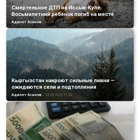
Смертельное ДТП на Иссык-Куле.
Восьмилетний ребенок погиб на месте
Адилет Асанов
-
04.08.2026 11:56
Кыргызстан накроют сильные ливни —
ожидаются сели и подтопления
Адилет Асанов
-
03.08.2026 11:46