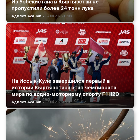
Из Узбекистана в Кыргызстан не
пропустили более 24 тонн лука
Адилет Асанов
-
04.08.2026 15:08
На Иссык-Куле завершился первый в
истории Кыргызстана этап чемпионата
мира по водно-моторному спорту F1H2O
Адилет Асанов
-
03.08.2026 09:07