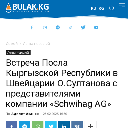
RU
KG
Домой
Лента новостей
Лента новостей
Встреча Посла
Кыргызской Республики в
Швейцарии О.Султанова с
представителями
компании «Schwihag AG»
По
Адилет Асанов
-
23.02.2025 16:50