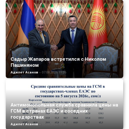
Садыр Жапаров встретился с Николом
Пашиняном
Адилет Асанов
-
07.08.2026 11:26
Антимонопольная служба сравнила цены на
ГСМ в странах ЕАЭС и соседних
государствах
Адилет Асанов
-
05.08.2026 12:52