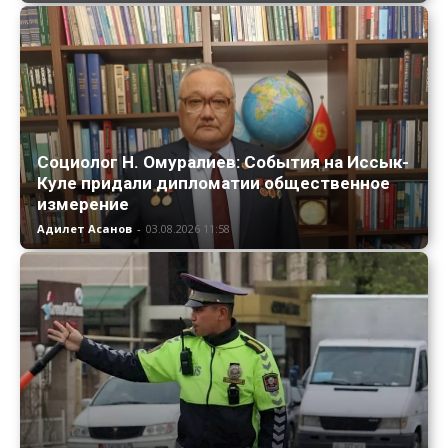
Социолог Н. Омуралиев: События на Иссык-
Куле придали дипломатии общественное
измерение
Адилет Асанов
-
03.08.2026 11:58