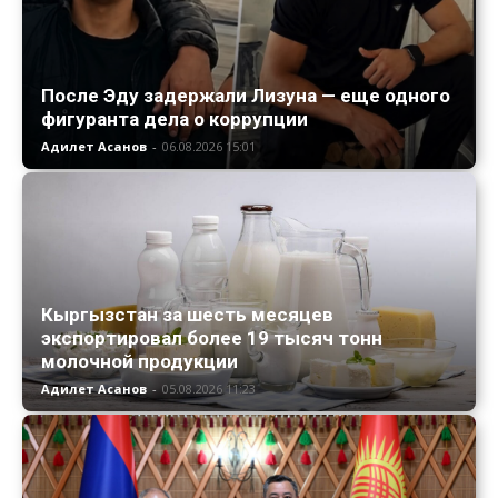
После Эду задержали Лизуна — еще одного
фигуранта дела о коррупции
Адилет Асанов
-
06.08.2026 15:01
Кыргызстан за шесть месяцев
экспортировал более 19 тысяч тонн
молочной продукции
Адилет Асанов
-
05.08.2026 11:23