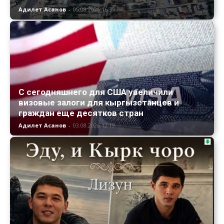
Адилет Асанов
-
05.08.2026 16:39
С сегодняшнего для США увеличили
визовые залоги для кыргызстанцев и
граждан еще десятков стран
Адилет Асанов
-
03.08.2026 12:19