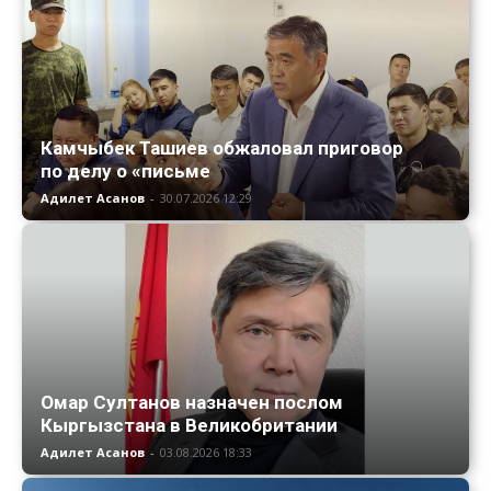
Камчыбек Ташиев обжаловал приговор
по делу о «письме
Адилет Асанов
-
30.07.2026 12:29
Омар Султанов назначен послом
Кыргызстана в Великобритании
Адилет Асанов
-
03.08.2026 18:33