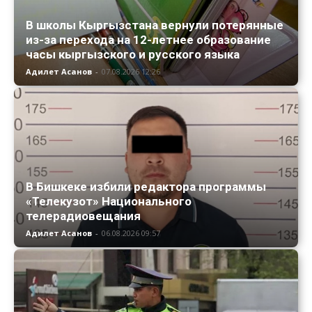
В школы Кыргызстана вернули потерянные
из-за перехода на 12-летнее образование
часы кыргызского и русского языка
Адилет Асанов
-
07.08.2026 12:26
В Бишкеке избили редактора программы
«Телекузот» Национального
телерадиовещания
Адилет Асанов
-
06.08.2026 09:57