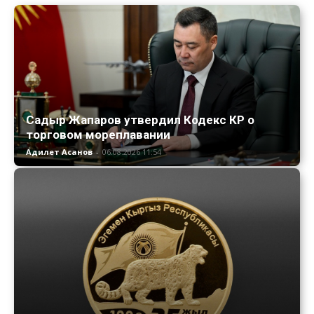
Садыр Жапаров утвердил Кодекс КР о
торговом мореплавании
Адилет Асанов
-
06.08.2026 11:54