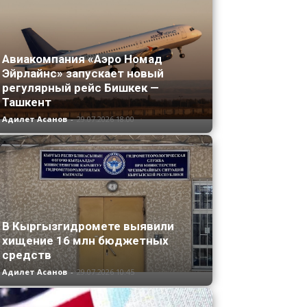
Авиакомпания «Аэро Номад
Эйрлайнс» запускает новый
регулярный рейс Бишкек —
Ташкент
Адилет Асанов
-
29.07.2026 18:00
В Кыргызгидромете выявили
хищение 16 млн бюджетных
средств
Адилет Асанов
-
29.07.2026 10:45