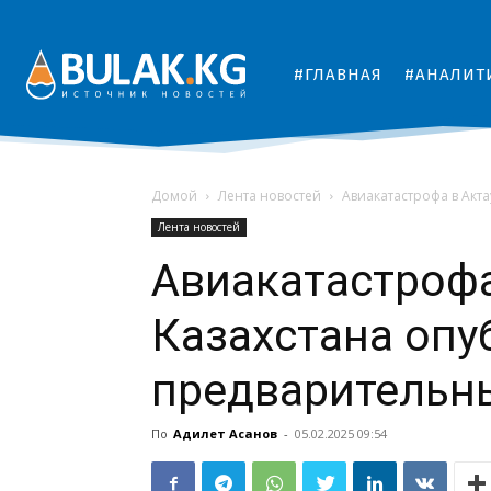
#ГЛАВНАЯ
#АНАЛИТ
Домой
Лента новостей
Авиакатастрофа в Акт
Лента новостей
Авиакатастрофа
Казахстана опу
предварительн
По
Адилет Асанов
-
05.02.2025 09:54