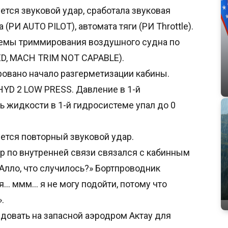
уется звуковой удар, сработала звуковая
(РИ AUTO PILOT), автомата тяги (РИ Throttle).
стемы триммирования воздушного судна по
D, MACH TRIM NOT CAPABLE).
ировано начало разгерметизации кабины.
 HYD 2 LOW PRESS. Давление в 1-й
ь жидкости в 1-й гидросистеме упал до 0
руется повторный звуковой удар.
дир по внутренней связи связался с кабинным
Алло, что случилось?» Бортпроводник
я… ммм… я не могу подойти, потому что
.
едовать на запасной аэродром Актау для