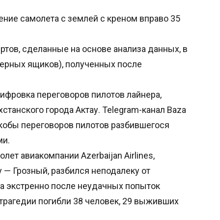
вение самолета с землей с креном вправо 35
тов, сделанные на основе анализа данных, в
черных ящиков), полученных после
шифровка переговоров пилотов лайнера,
станского города Актау. Telegram-канал Baza
кобы переговоров пилотов разбившегося
ми.
лет авиакомпании Azerbaijan Airlines,
 — Грозный, разбился неподалеку от
да экстренно после неудачных попыток
 трагедии погибли 38 человек, 29 выживших