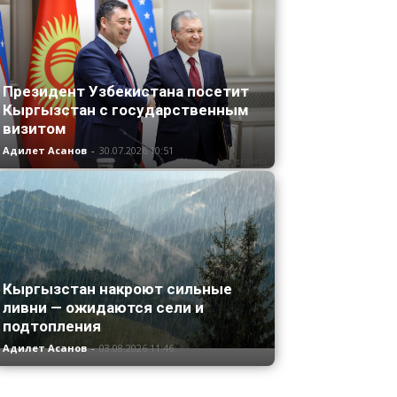
Президент Узбекистана посетит
Кыргызстан с государственным
визитом
Адилет Асанов
-
30.07.2026 10:51
Кыргызстан накроют сильные
ливни — ожидаются сели и
подтопления
Адилет Асанов
-
03.08.2026 11:46