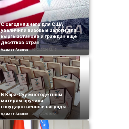
С сегодняшнего для США
увеличили визовые залоги для
кыргызстанцев и граждан еще
десятков стран
Адилет Асанов
-
03.08.2026 12:19
В Кара-Суу многодетным
матерям вручили
государственные награды
Адилет Асанов
-
29.07.2026 10:56