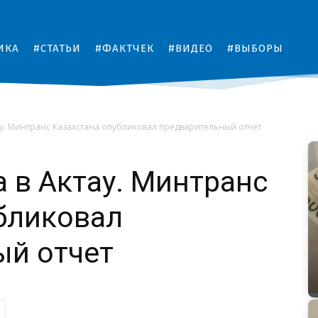
ИКА
#СТАТЬИ
#ФАКТЧЕК
#ВИДЕО
#ВЫБОРЫ
ау. Минтранс Казахстана опубликовал предварительный отчет
 в Актау. Минтранс
бликовал
ый отчет