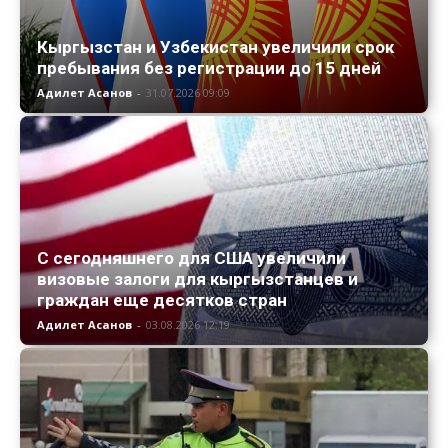
Кыргызстан и Узбекистан увеличили срок
пребывания без регистрации до 15 дней
Адилет Асанов
-
31.07.2026 09:09
С сегодняшнего для США увеличили
визовые залоги для кыргызстанцев и
граждан еще десятков стран
Адилет Асанов
-
03.08.2026 12:19