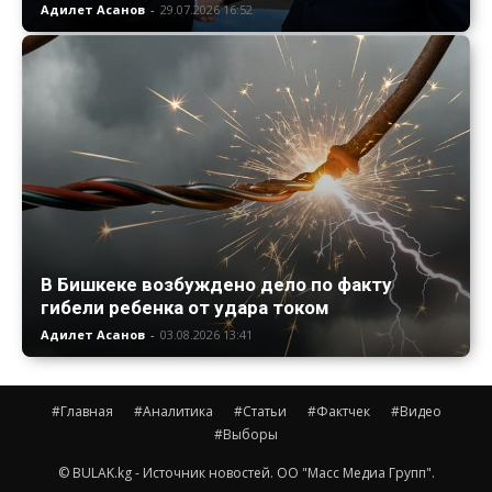
Адилет Асанов
-
29.07.2026 16:52
В Бишкеке возбуждено дело по факту
гибели ребенка от удара током
Адилет Асанов
-
03.08.2026 13:41
#Главная
#Аналитика
#Статьи
#Фактчек
#Видео
#Выборы
© BULAK.kg - Источник новостей. ОО "Масс Медиа Групп".