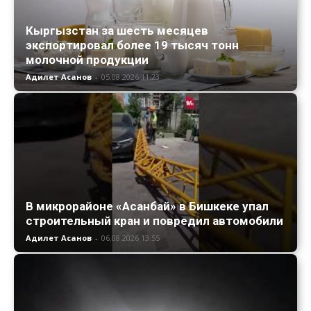
Кыргызстан за шесть месяцев
экспортировал более 19 тысяч тонн
молочной продукции
Адилет Асанов
-
05.08.2026 11:23
В микрорайоне «Асанбай» в Бишкеке упал
строительный кран и повредил автомобили
Адилет Асанов
-
06.08.2026 13:55