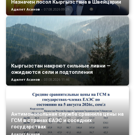
Назначен посол Кыргызстана в Швейцарии
Адилет Асанов
-
07.08.2026 09:29
Кыргызстан накроют сильные ливни —
ожидаются сели и подтопления
Адилет Асанов
-
03.08.2026 11:46
Антимонопольная служба сравнила цены на
ГСМ в странах ЕАЭС и соседних
государствах
Адилет Асанов
-
05.08.2026 12:52