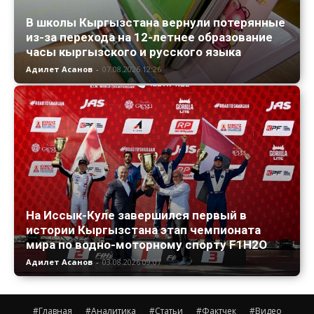
В школы Кыргызстана вернули потерянные
из-за перехода на 12-летнее образование
часы кыргызского и русского языка
Адилет Асанов
-
07.08.2026 12:26
На Иссык-Куле завершился первый в
истории Кыргызстана этап чемпионата
мира по водно-моторному спорту F1H2O
Адилет Асанов
-
03.08.2026 09:07
#Главная
#Аналитика
#Статьи
#Фактчек
#Видео