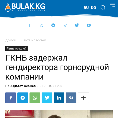
RU
KG
Домой
Лента новостей
Лента новостей
ГКНБ задержал
гендиректора горнорудной
компании
По
Адилет Асанов
-
21.01.2025 15:26