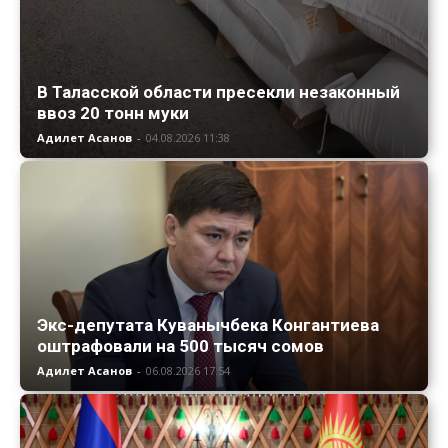
В Таласской области пресекли незаконный
ввоз 20 тонн муки
Адилет Асанов
-
04.08.2026 11:38
Экс-депутата Куванычбека Конгантиева
оштрафовали на 500 тысяч сомов
Адилет Асанов
-
06.08.2026 17:54