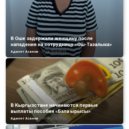
В Оше задержали женщину после
нападения на сотрудницу «Ош-Тазалыка»
Адилет Асанов
-
05.08.2026 09:23
В Кыргызстане начинаются первые
выплаты пособия «Бала ырысы»
Адилет Асанов
-
04.08.2026 09:24