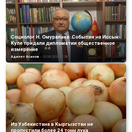
Социолог Н. Омуралиев: События на Иссык-
Куле придали дипломатии общественное
измерение
Адилет Асанов
-
03.08.2026 11:58
Из Узбекистана в Кыргызстан не
пропустили более 24 тонн лука