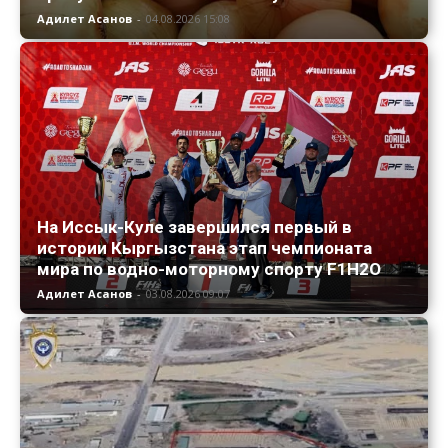
Адилет Асанов
-
04.08.2026 15:08
На Иссык-Куле завершился первый в
истории Кыргызстана этап чемпионата
мира по водно-моторному спорту F1H2O
Адилет Асанов
-
03.08.2026 09:07