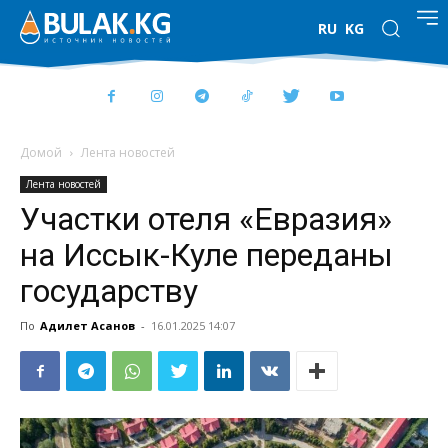
RU
KG
Домой
Лента новостей
Лента новостей
Участки отеля «Евразия»
на Иссык-Куле переданы
государству
По
Адилет Асанов
-
16.01.2025 14:07