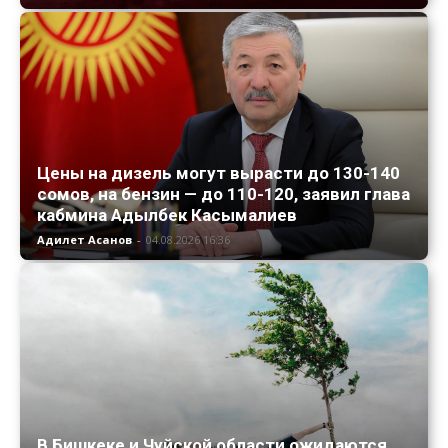
Цены на дизель могут вырасти до 130-140
сомов, на бензин — до 110-120, заявил глава
кабмина Адылбек Касымалиев
Адилет Асанов
-
04.08.2026 16:36
В Бишкеке и Чуйской области ожидаются