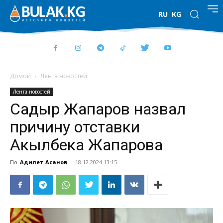
RU
KG
Домой
Лента новостей
Лента новостей
Садыр Жапаров назвал
причину отставки
Акылбека Жапарова
По
Адилет Асанов
-
18.12.2024 13:15