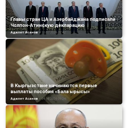
Главы стран ЦА и Азербайджана подписали
Чолпон-Атинскую декларацию
Адилет Асанов
-
31.07.2026 17:42
В Кыргызстане начинаются первые
выплаты пособия «Бала ырысы»
Адилет Асанов
-
04.08.2026 09:24