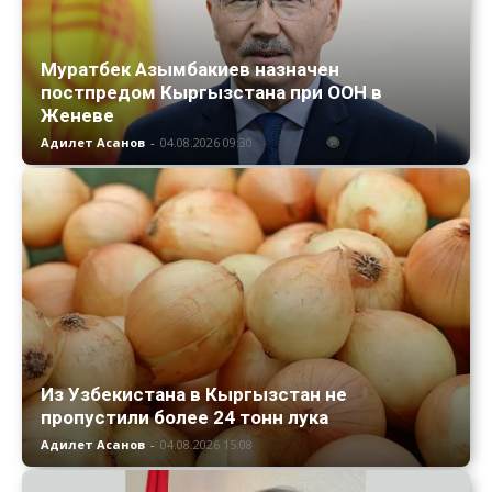
Муратбек Азымбакиев назначен
постпредом Кыргызстана при ООН в
Женеве
Адилет Асанов
-
04.08.2026 09:30
Из Узбекистана в Кыргызстан не
пропустили более 24 тонн лука
Адилет Асанов
-
04.08.2026 15:08