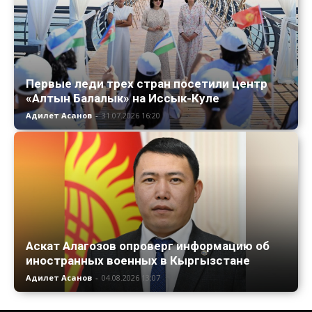
Первые леди трех стран посетили центр
«Алтын Балалык» на Иссык-Куле
Адилет Асанов
-
31.07.2026 16:20
Аскат Алагозов опроверг информацию об
иностранных военных в Кыргызстане
Адилет Асанов
-
04.08.2026 13:07