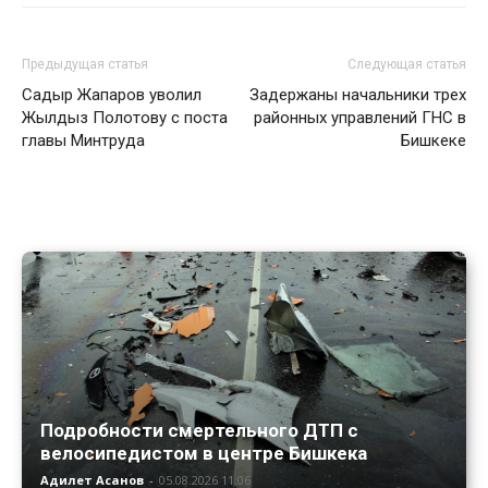
Предыдущая статья
Следующая статья
Садыр Жапаров уволил
Задержаны начальники трех
Жылдыз Полотову с поста
районных управлений ГНС в
главы Минтруда
Бишкеке
Подробности смертельного ДТП с
велосипедистом в центре Бишкека
Адилет Асанов
-
05.08.2026 11:06