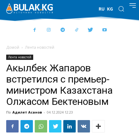
RU
KG
Домой
Лента новостей
Лента новостей
Акылбек Жапаров
встретился с премьер-
министром Казахстана
Олжасом Бектеновым
По
Адилет Асанов
-
04.12.2024 12:23