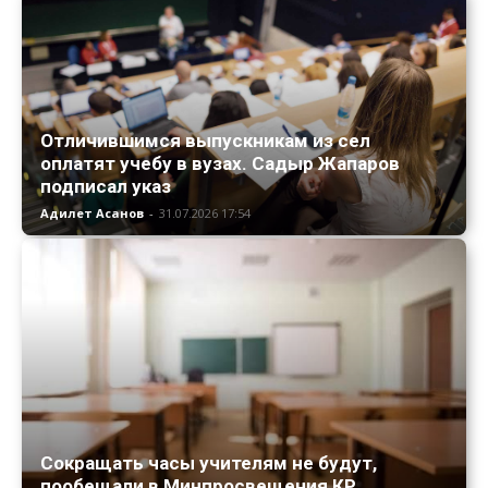
Отличившимся выпускникам из сел
оплатят учебу в вузах. Садыр Жапаров
подписал указ
Адилет Асанов
-
31.07.2026 17:54
Сокращать часы учителям не будут,
пообещали в Минпросвещения КР