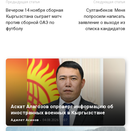
Предыдущая статья
Следующая статья
Вечером 14 ноября сборная
Султанбеков: Меня
Кыргызстана сыграет матч
попросили написать
против сборной ОАЭ по
заявление о выходе из
футболу
списка кандидатов
Аскат Алагозов опроверг информацию об
иностранных военных в Кыргызстане
Адилет Асанов
-
04.08.2026 13:07