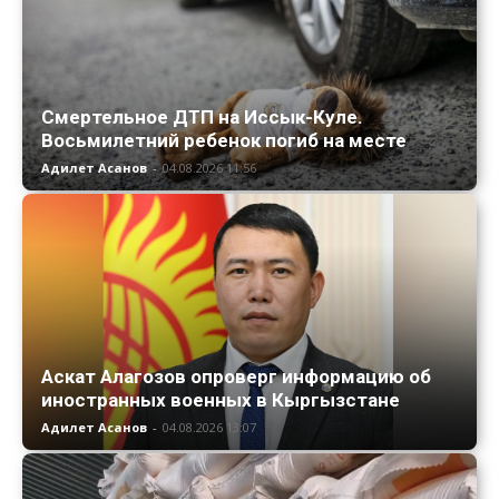
Смертельное ДТП на Иссык-Куле.
Восьмилетний ребенок погиб на месте
Адилет Асанов
-
04.08.2026 11:56
Аскат Алагозов опроверг информацию об
иностранных военных в Кыргызстане
Адилет Асанов
-
04.08.2026 13:07