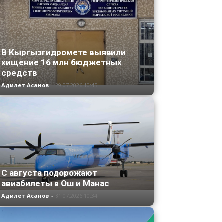
В Кыргызгидромете выявили
хищение 16 млн бюджетных
средств
Адилет Асанов
-
29.07.2026 10:45
С августа подорожают
авиабилеты в Ош и Манас
Адилет Асанов
-
31.07.2026 10:34