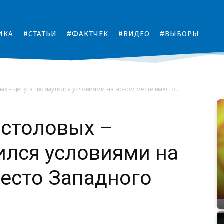
ИКА
#СТАТЬИ
#ФАКТЧЕК
#ВИДЕО
#ВЫБОРЫ
вых – депутат возмутился условиями на новом месте вместо...
 столовых –
ился условиями на
есто Западного