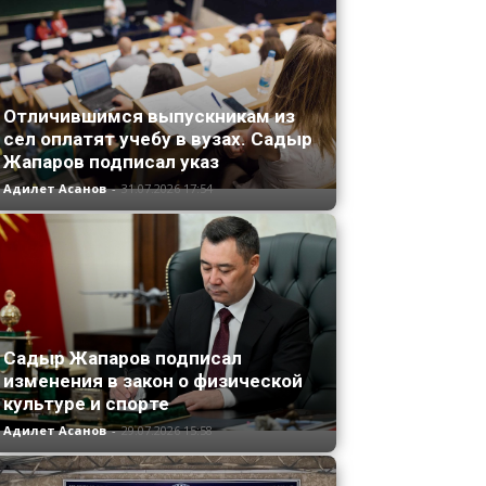
Отличившимся выпускникам из
сел оплатят учебу в вузах. Садыр
Жапаров подписал указ
Адилет Асанов
-
31.07.2026 17:54
Садыр Жапаров подписал
изменения в закон о физической
культуре и спорте
Адилет Асанов
-
29.07.2026 15:58