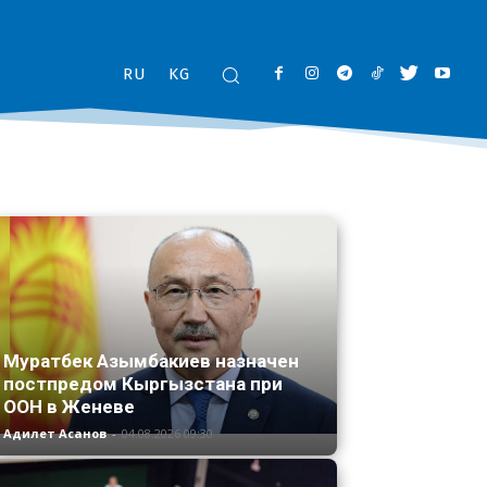
RU
KG
Муратбек Азымбакиев назначен
постпредом Кыргызстана при
ООН в Женеве
Адилет Асанов
-
04.08.2026 09:30