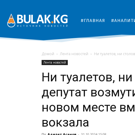
#ГЛАВНАЯ
#АНАЛИТ
Домой
Лента новостей
Ни туалетов, ни столо
Лента новостей
Ни туалетов, ни
депутат возмут
новом месте вм
вокзала
По
Адилет Асанов
-
31.10.2024 15:08