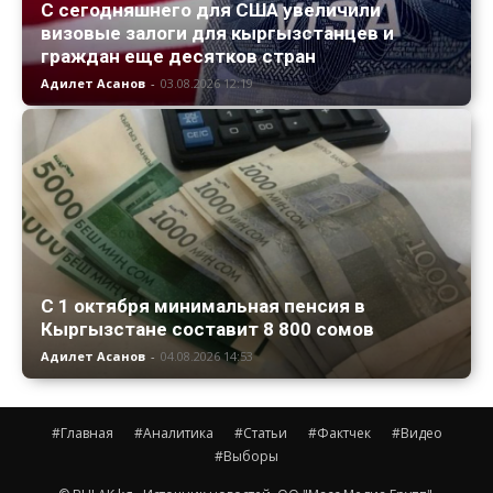
С сегодняшнего для США увеличили
визовые залоги для кыргызстанцев и
граждан еще десятков стран
Адилет Асанов
-
03.08.2026 12:19
С 1 октября минимальная пенсия в
Кыргызстане составит 8 800 сомов
Адилет Асанов
-
04.08.2026 14:53
#Главная
#Аналитика
#Статьи
#Фактчек
#Видео
#Выборы