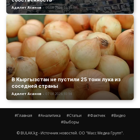
Адилет Асанов
-
05.08.2026 16:39
В Кыргызстан не пустили 25 тонн лука из
соседней страны
Адилет Асанов
-
07.08.2026 10:14
#Главная
#Аналитика
#Статьи
#Фактчек
#Видео
#Выборы
© BULAK.kg - Источник новостей. ОО "Масс Медиа Групп".