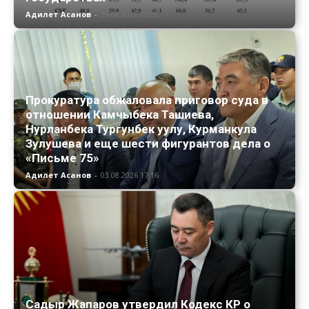
Адилет Асанов
-
05.08.2026 12:52
Прокуратура обжаловала приговор суда в
отношении Камчыбека Ташиева,
Нурланбека Тургунбек уулу, Курманкула
Зулушева и еще шести фигурантов дела о
«Письме 75»
Адилет Асанов
-
03.08.2026 17:16
Садыр Жапаров утвердил Кодекс КР о