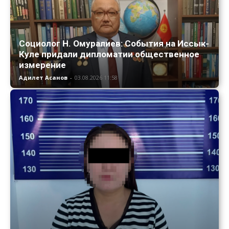
Социолог Н. Омуралиев: События на Иссык-
Куле придали дипломатии общественное
измерение
Адилет Асанов
-
03.08.2026 11:58