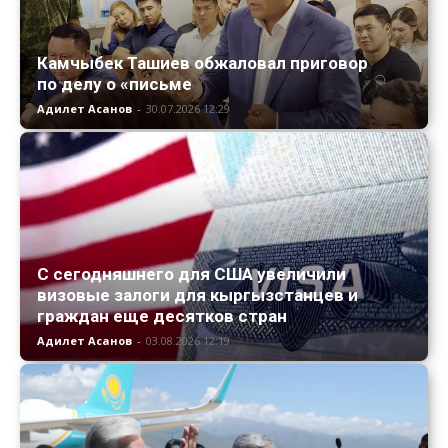
Камчыбек Ташиев обжаловал приговор
по делу о «письме
Адилет Асанов
-
30.07.2026 12:29
С сегодняшнего для США увеличили
визовые залоги для кыргызстанцев и
граждан еще десятков стран
Адилет Асанов
-
03.08.2026 12:19