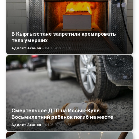
В Кыргызстане запретили кремировать
тела умерших
Адилет Асанов
-
04.08.2026 10:30
Смертельное ДТП на Иссык-Куле.
Восьмилетний ребенок погиб на месте
Адилет Асанов
-
04.08.2026 11:56