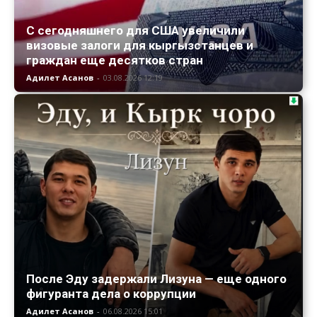
С сегодняшнего для США увеличили
визовые залоги для кыргызстанцев и
граждан еще десятков стран
Адилет Асанов
-
03.08.2026 12:19
После Эду задержали Лизуна — еще одного
фигуранта дела о коррупции
Адилет Асанов
-
06.08.2026 15:01