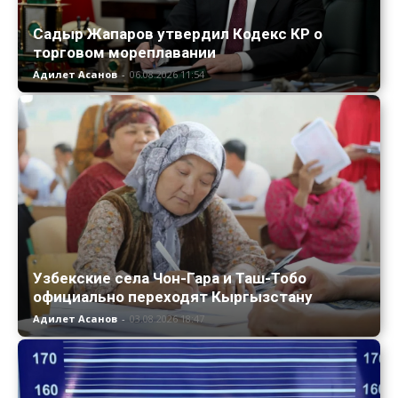
Садыр Жапаров утвердил Кодекс КР о
торговом мореплавании
Адилет Асанов
-
06.08.2026 11:54
Узбекские села Чон-Гара и Таш-Тобо
официально переходят Кыргызстану
Адилет Асанов
-
03.08.2026 18:47