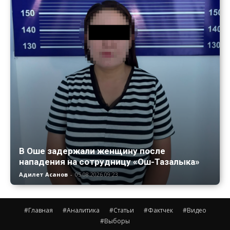
В Оше задержали женщину после
нападения на сотрудницу «Ош-Тазалыка»
Адилет Асанов
-
05.08.2026 09:23
#Главная
#Аналитика
#Статьи
#Фактчек
#Видео
#Выборы