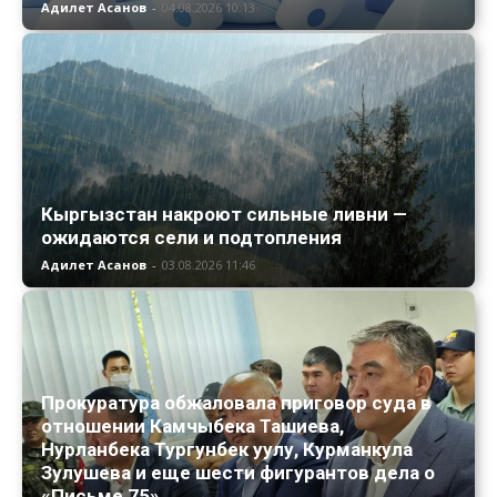
Адилет Асанов
-
04.08.2026 10:13
Кыргызстан накроют сильные ливни —
ожидаются сели и подтопления
Адилет Асанов
-
03.08.2026 11:46
Прокуратура обжаловала приговор суда в
отношении Камчыбека Ташиева,
Нурланбека Тургунбек уулу, Курманкула
Зулушева и еще шести фигурантов дела о
«Письме 75»