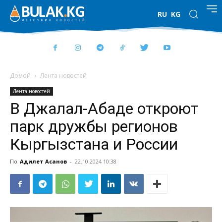
RU
KG
Домой
Лента новостей
Лента новостей
В Джалал-Абаде откроют
парк дружбы регионов
Кыргызстана и России
По
Адилет Асанов
-
22.10.2024 10:38