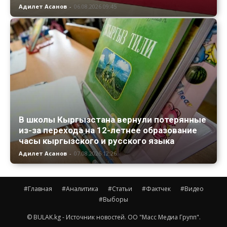
Адилет Асанов
-
06.08.2026 09:45
В школы Кыргызстана вернули потерянные
из-за перехода на 12-летнее образование
часы кыргызского и русского языка
Адилет Асанов
-
07.08.2026 12:26
#Главная
#Аналитика
#Статьи
#Фактчек
#Видео
#Выборы
© BULAK.kg - Источник новостей. ОО "Масс Медиа Групп".