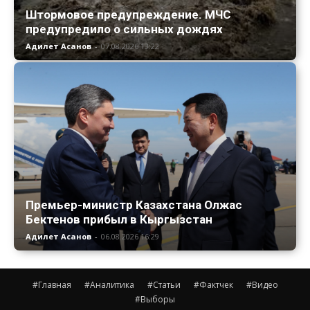
Штормовое предупреждение. МЧС
предупредило о сильных дождях
Адилет Асанов
-
07.08.2026 13:22
Премьер-министр Казахстана Олжас
Бектенов прибыл в Кыргызстан
Адилет Асанов
-
06.08.2026 16:29
#Главная
#Аналитика
#Статьи
#Фактчек
#Видео
#Выборы