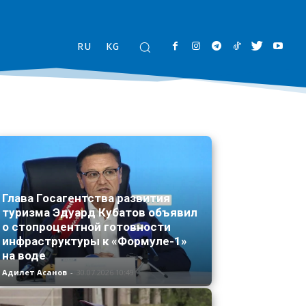
RU
KG
Глава Госагентства развития
туризма Эдуард Кубатов объявил
о стопроцентной готовности
инфраструктуры к «Формуле-1»
на воде
Адилет Асанов
-
30.07.2026 10:49