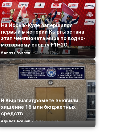
На Иссык-Куле завершился
первый в истории Кыргызстана
этап чемпионата мира по водно-
моторному спорту F1H2O
Адилет Асанов
-
03.08.2026 09:07
В Кыргызгидромете выявили
хищение 16 млн бюджетных
средств
Адилет Асанов
-
29.07.2026 10:45