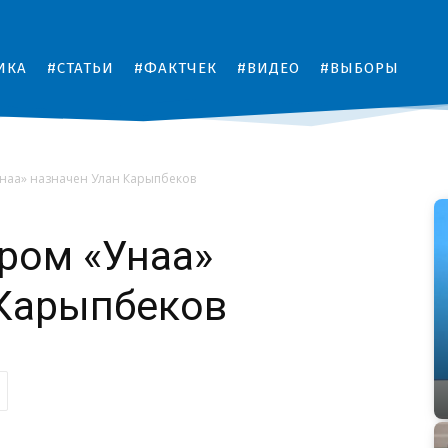
ИКА
#СТАТЬИ
#ФАКТЧЕК
#ВИДЕО
#ВЫБОРЫ
наа» назначен Улан Карыпбеков
ром «Унаа»
 Карыпбеков