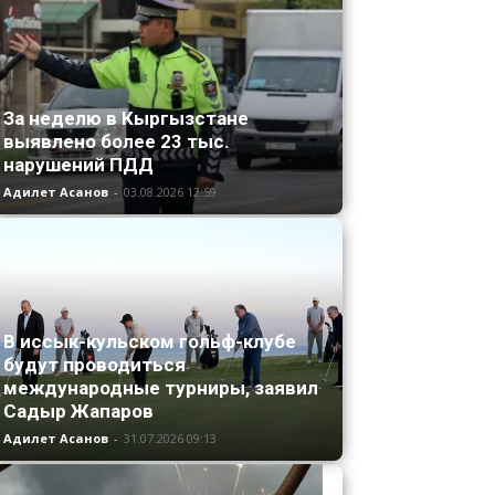
За неделю в Кыргызстане
выявлено более 23 тыс.
нарушений ПДД
Адилет Асанов
-
03.08.2026 12:59
В иссык-кульском гольф-клубе
будут проводиться
международные турниры, заявил
Садыр Жапаров
Адилет Асанов
-
31.07.2026 09:13