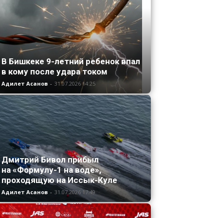
В Бишкеке 9-летний ребенок впал
в кому после удара током
Адилет Асанов
-
31.07.2026 14:25
Дмитрий Бивол прибыл
на «Формулу-1 на воде»,
проходящую на Иссык-Куле
Адилет Асанов
-
31.07.2026 17:49