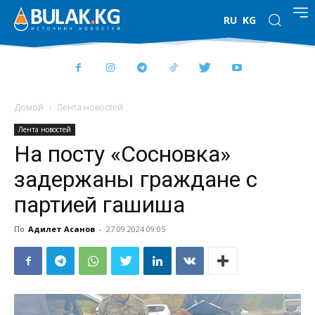
RU
KG
Домой
Лента новостей
Лента новостей
На посту «Сосновка»
задержаны граждане с
партией гашиша
По
Адилет Асанов
-
27.09.2024 09:05