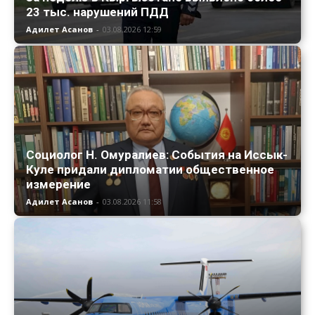
23 тыс. нарушений ПДД
Адилет Асанов
-
03.08.2026 12:59
Социолог Н. Омуралиев: События на Иссык-
Куле придали дипломатии общественное
измерение
Адилет Асанов
-
03.08.2026 11:58