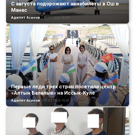
С августа подорожают авиабилеты в Ош и
Манас
Адилет Асанов
-
31.07.2026 10:34
Первые леди трех стран посетили центр
«Алтын Балалык» на Иссык-Куле
Адилет Асанов
-
31.07.2026 16:20