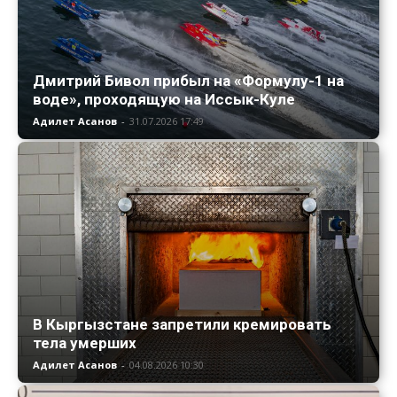
Дмитрий Бивол прибыл на «Формулу-1 на
воде», проходящую на Иссык-Куле
Адилет Асанов
-
31.07.2026 17:49
В Кыргызстане запретили кремировать
тела умерших
Адилет Асанов
-
04.08.2026 10:30