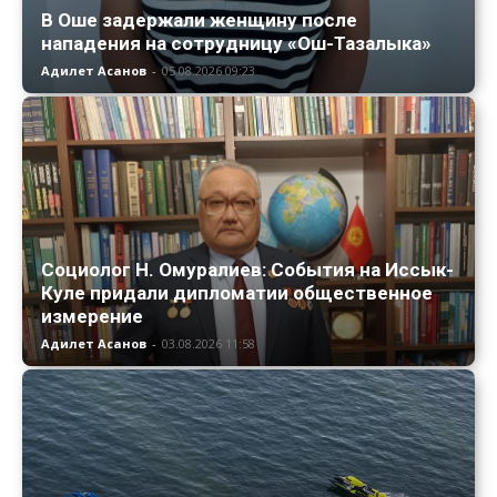
В Оше задержали женщину после
нападения на сотрудницу «Ош-Тазалыка»
Адилет Асанов
-
05.08.2026 09:23
Социолог Н. Омуралиев: События на Иссык-
Куле придали дипломатии общественное
измерение
Адилет Асанов
-
03.08.2026 11:58