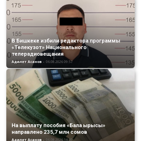
В Бишкеке избили редактора программы
«Телекузот» Национального
телерадиовещания
Адилет Асанов
-
06.08.2026 09:57
На выплату пособия «Бала ырысы»
направлено 235,7 млн сомов
Адилет Асанов
-
06.08.2026 14:30