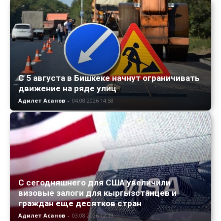
С 5 августа в Бишкеке начнут ограничивать
движение на ряде улиц
Адилет Асанов
-
04.08.2026 14:58
С сегодняшнего для США увеличили
визовые залоги для кыргызстанцев и
граждан еще десятков стран
Адилет Асанов
-
03.08.2026 12:19