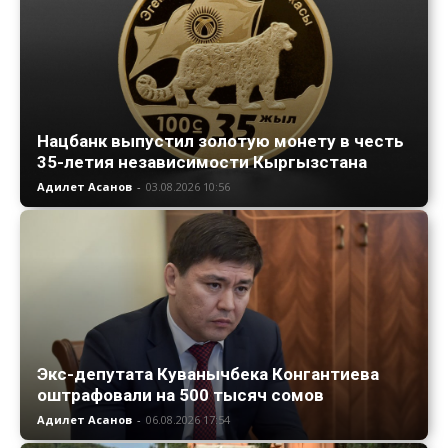
Нацбанк выпустил золотую монету в честь
35-летия независимости Кыргызстана
Адилет Асанов
-
03.08.2026 10:56
Экс-депутата Куванычбека Конгантиева
оштрафовали на 500 тысяч сомов
Адилет Асанов
-
06.08.2026 17:54