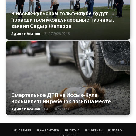
В иссык-кульском гольф-клубе будут
проводиться международные турниры,
заявил Садыр Жапаров
Адилет Асанов
-
31.07.2026 09:13
Смертельное ДТП на Иссык-Куле.
Восьмилетний ребенок погиб на месте
Адилет Асанов
-
04.08.2026 11:56
#Главная
#Аналитика
#Статьи
#Фактчек
#Видео