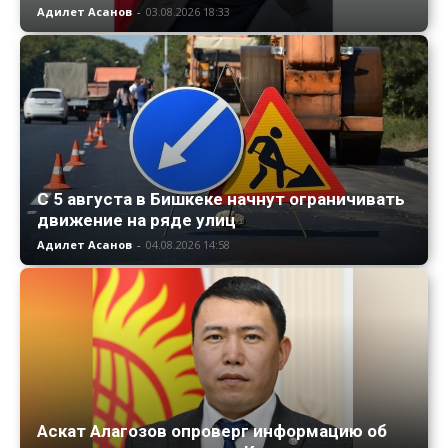
Адилет Асанов
-
03.08.2026 18:33
С 5 августа в Бишкеке начнут ограничивать
движение на ряде улиц
Адилет Асанов
-
04.08.2026 14:58
Аскат Алагозов опроверг информацию об