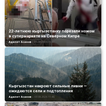
22-летнюю кыргызстанку порезали ножом
в супермаркете на Северном Кипре
Адилет Асанов
-
05.08.2026 09:40
Кыргызстан накроют сильные ливни —
ожидаются сели и подтопления
Адилет Асанов
-
03.08.2026 11:46