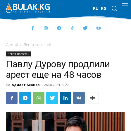
RU
KG
Домой
Лента новостей
Лента новостей
Павлу Дурову продлили
арест еще на 48 часов
По
Адилет Асанов
-
26.08.2024 10:20