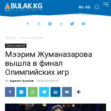
RU
KG
Домой
Лента новостей
Лента новостей
Мээрим Жуманазарова
вышла в финал
Олимпийских игр
По
Адилет Асанов
-
06.08.2024 08:35